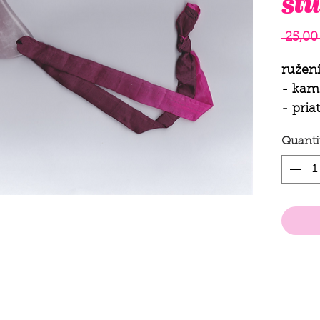
st
 25,00
ružen
- kam
- pria
- nes
Quanti
- trpe
- prij