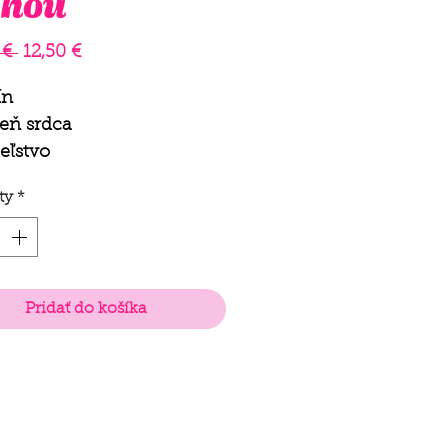
uhou
Regular
Sale
 € 
12,50 €
Price
Price
ín
eň srdca
teľstvo
ebecká láska
ty
*
zlivosť
atie odlišných názorov
Pridať do košíka