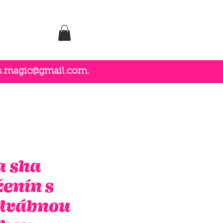
es.magic@gmail.com
.
a sha
enín s
dvábnou