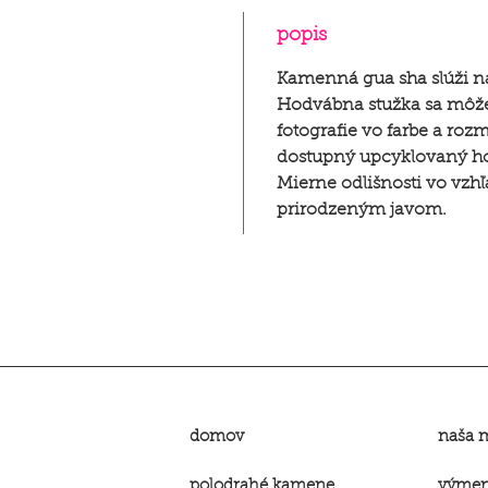
popis
Kamenná gua sha slúži na
Hodvábna stužka sa môže 
fotografie vo farbe a ro
dostupný upcyklovaný ho
Mierne odlišnosti vo vz
prirodzeným javom.
domov
naša 
polodrahé kamene
výmena