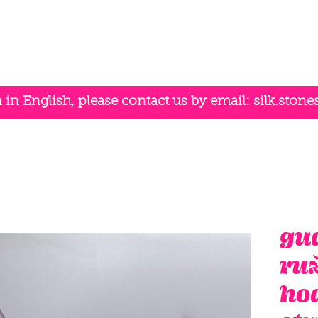
n English, please contact us by email:
silk.ston
gu
ruž
ho