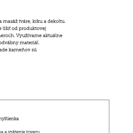
 masáž tváre, krku a dekoltu.
líšiť od produktovej
zmeroch. Využívame aktuálne
dvábny materiál.
hľade kameňov sú
myšlienka
 a vrátenie tovar
u