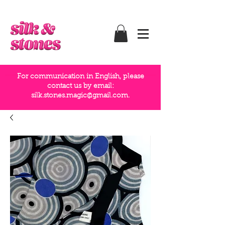
For communication in English, please
contact us by email:
silk.stones.magic@gmail.com
.