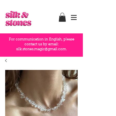
For communication in English, please
contact us by email:
silk.stones.magic@gmail.com
.