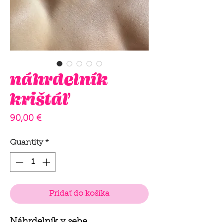
náhrdelník
krištáľ
Price
90,00 €
Quantity
*
Pridať do košíka
Náhrdelník v sebe