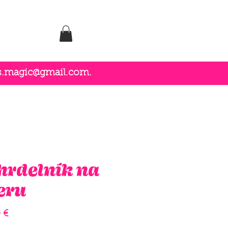
es.magic@gmail.com
.
hrdelník na
eru
Price
 €