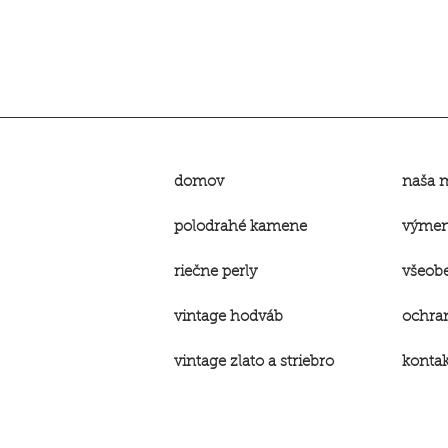
domov
naša 
polodrahé kamene
výmena
riečne perly
všeob
vintage hodváb
ochra
vintage
zlato a striebro
kontak