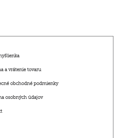
myšlienka
 a vrátenie tovar
u
ecné obchodné podmienky
na osobných údajov
t