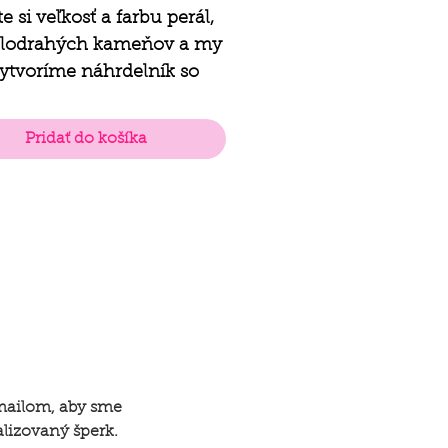
e si veľkosť a farbu perál,
olodrahých kameňov a my
ytvoríme náhrdelník so
borným zapínaním podľa
 predstáv.
Pridať do košíka
mailom, aby sme
lizovaný šperk.