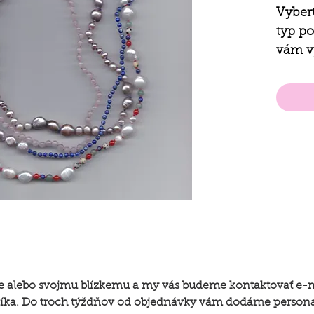
Vybert
typ p
vám v
strie
vašich
be alebo svojmu blízkemu a my vás budeme kontaktovať e-
lníka. Do troch týždňov od objednávky vám dodáme persona