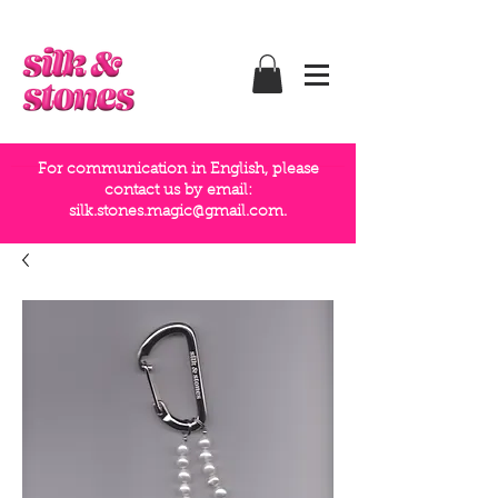
For communication in English, please
contact us by email:
silk.stones.magic@gmail.com
.