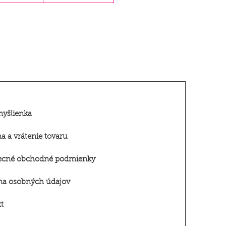
myšlienka
 a vrátenie tovar
u
ecné obchodné podmienky
na osobných údajov
t