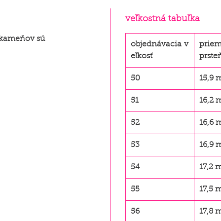
veľkostná tabuľka
e kameňov sú
objednávacia v
priem
eľkosť
prste
50
15,9
51
16,2
52
16,6
53
16,9
54
17,2
55
17,5
56
17,8