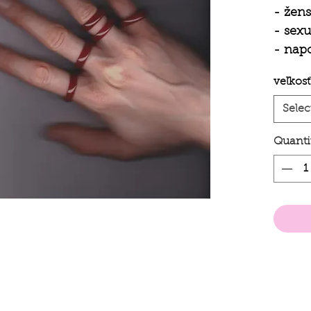
- žen
- sexu
- napo
- umi
veľkosť
Selec
Quanti