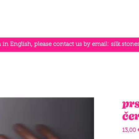
n English, please contact us by email:
silk.ston
pr
če
13,00 