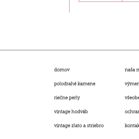
domov
naša 
polodrahé kamene
výmena
riečne perly
všeob
vintage hodváb
ochra
vintage
zlato a striebro
kontak