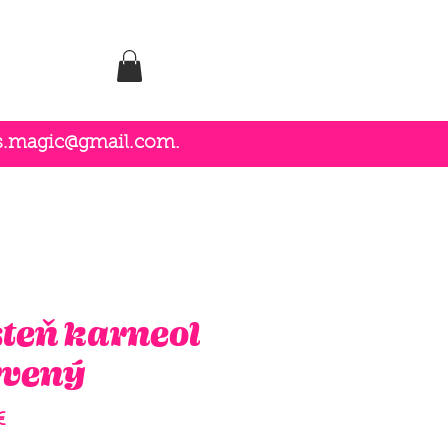
es.magic@gmail.com
.
steň karneol
rvený
Price
€