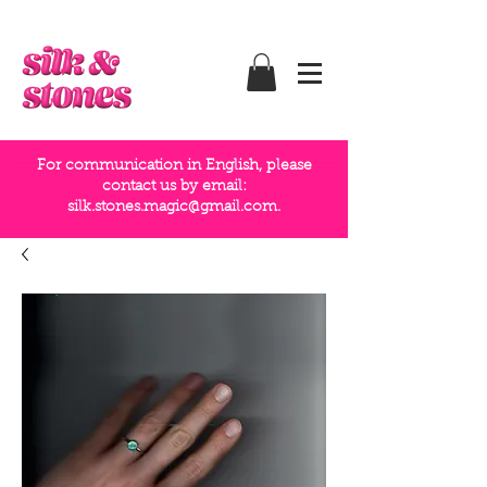
For communication in English, please
contact us by email:
silk.stones.magic@gmail.com
.