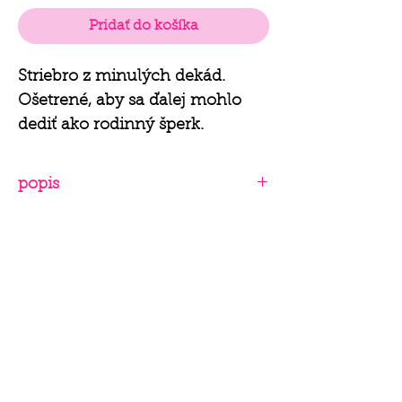
Pridať do košíka
Striebro z minulých dekád.
Ošetrené, aby sa ďalej mohlo
dediť ako rodinný šperk.
popis
materiál: striebro 925, syntetický
opál
hmotnosť: 2,28 g
naša myšlienka
domov
výmena a vrátenie tovar
u
polodrahé kamene
všeobecné obchodné
riečne perly