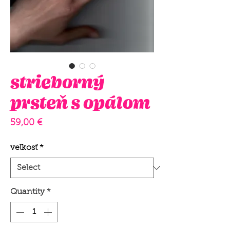
strieborný
prsteň s opálom
Price
59,00 €
veľkosť
*
Quantity
*