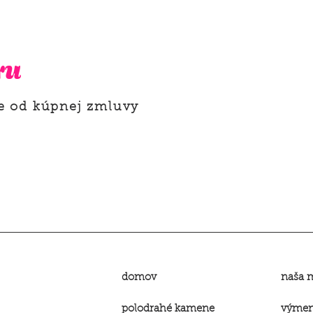
ru
e od kúpnej zmluvy
domov
naša 
polodrahé kamene
výmena