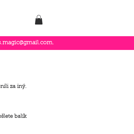
es.magic@gmail.com
.
ili za iný.
lete balík