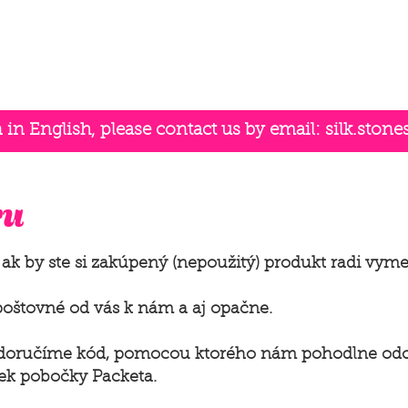
n English, please contact us by email:
silk.ston
ru
ak by ste si zakúpený (nepoužitý) produkt radi vymen
poštovné od vás k nám a aj opačne.
oručíme kód, pomocou ktorého nám pohodlne odoš
ek pobočky Packeta.