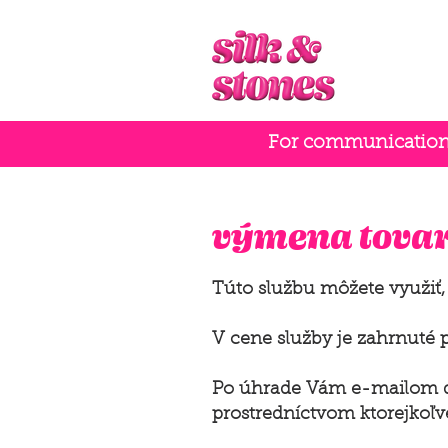
For communication i
výmena tova
Túto službu môžete využiť, 
V cene služby je zahrnuté 
Po úhrade Vám e-mailom d
prostredníctvom ktorejkoľv