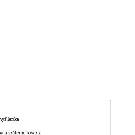
myšlienka
 a vrátenie tovar
u