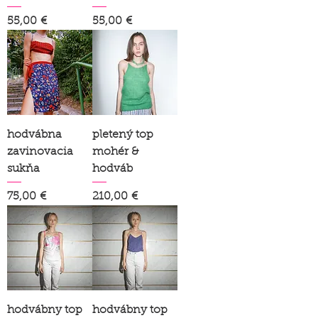
Price
Price
55,00 €
55,00 €
hodvábna
pletený top
zavinovacia
mohér &
sukňa
hodváb
Price
Price
75,00 €
210,00 €
hodvábny top
hodvábny top