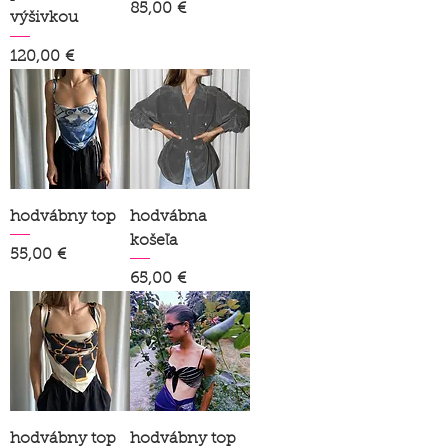
Price
85,00 €
výšivkou
Price
120,00 €
hodvábny top
hodvábna
košeľa
Price
55,00 €
Price
65,00 €
hodvábny top
hodvábny top