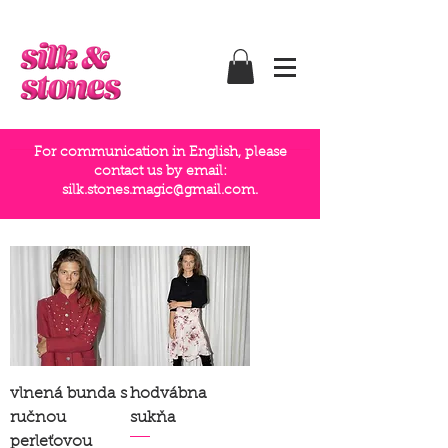
For communication in English, please
contact us by email:
silk.stones.magic@gmail.com
.
vlnená bunda s
hodvábna
ručnou
sukňa
perleťovou