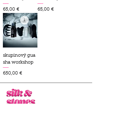
Price
Price
65,00 €
65,00 €
skupinový gua
sha workshop
Price
650,00 €
naša myšlienka
domov
výmena a vrátenie tovar
u
polodrahé kamene